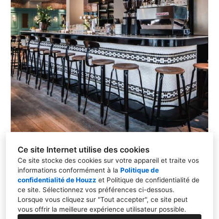
Ce site Internet utilise des cookies
Ce site stocke des cookies sur votre appareil et traite vos
informations conformément à la
Politique de
confidentialité de Houzz
et
Politique de confidentialité de
1, rue de Bâle, 68870, Bartenheim
ce site
. Sélectionnez vos préférences ci-dessous.
07 45 09 94 33
Lorsque vous cliquez sur "Tout accepter", ce site peut
vous offrir la meilleure expérience utilisateur possible.
contact@bienvenuechez-vous.com